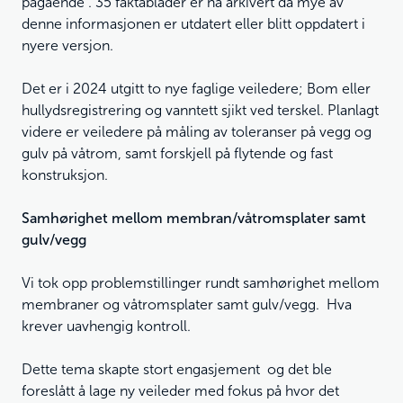
pågående . 35 faktablader er nå arkivert da mye av
denne informasjonen er utdatert eller blitt oppdatert i
nyere versjon.
Det er i 2024 utgitt to nye faglige veiledere; Bom eller
hullydsregistrering og vanntett sjikt ved terskel. Planlagt
videre er veiledere på måling av toleranser på vegg og
gulv på våtrom, samt forskjell på flytende og fast
konstruksjon.
Samhørighet mellom membran/våtromsplater samt
gulv/vegg
Vi tok opp problemstillinger rundt samhørighet mellom
membraner og våtromsplater samt gulv/vegg. Hva
krever uavhengig kontroll.
Dette tema skapte stort engasjement og det ble
foreslått å lage ny veileder med fokus på hvor det