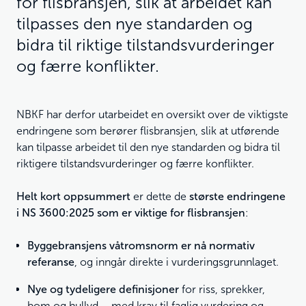
for flisbransjen, slik at arbeidet kan
tilpasses den nye standarden og
bidra til riktige tilstandsvurderinger
og færre konflikter.
NBKF har derfor utarbeidet en oversikt over de viktigste
endringene som berører flisbransjen, slik at utførende
kan tilpasse arbeidet til den nye standarden og bidra til
riktigere tilstandsvurderinger og færre konflikter.
Helt kort oppsummert
er dette de
største endringene
i NS 3600:2025 som er viktige for flisbransjen
:
Byggebransjens våtromsnorm er nå normativ
referanse
, og inngår direkte i vurderingsgrunnlaget.
Nye og tydeligere definisjoner
for riss, sprekker,
bom og hullyd – med krav til faglig vurdering og