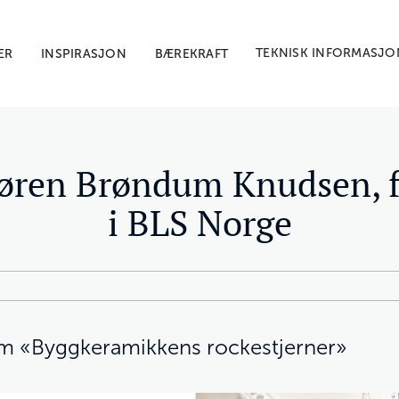
TEKNISK INFORMASJO
ER
INSPIRASJON
BÆREKRAFT
Søren Brøndum Knudsen, f
i BLS Norge
 om «Byggkeramikkens rockestjerner»