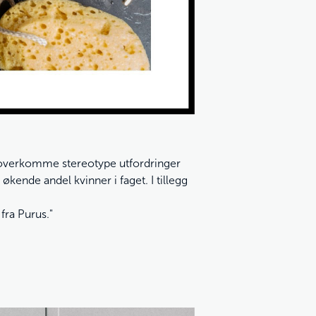
å overkomme stereotype utfordringer
økende andel kvinner i faget. I tillegg
fra Purus."