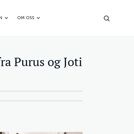
N
OM OSS
ra Purus og Joti