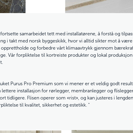
 fortsette samarbeidet tett med installatørene, å forstå og tilpa
ing i takt med norsk byggeskikk, hvor vi alltid sikter mot å væ
 å opprettholde og forbedre vårt klimaavtrykk gjennom bærekraf
ige. Vår forpliktelse til kortreiste produkter og lokal produksjon
t.
luket Purus Pro Premium som vi mener er et veldig godt resultat
n lettere installasjon for rørlegger, membranlegger og flislegger.
tidligere. Flisen operer som «rist», og kan justeres i lengden
ktelse til kvalitet, sikkerhet og estetikk. "