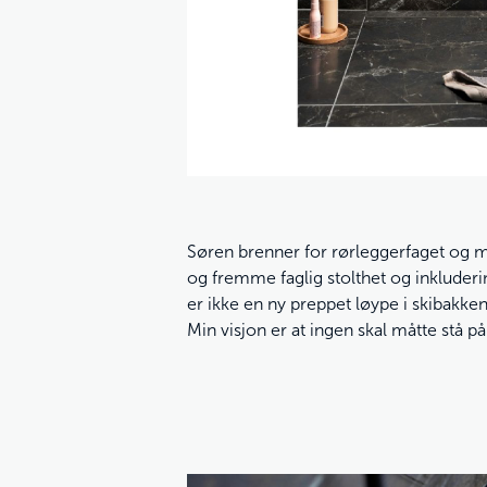
Søren brenner for rørleggerfaget og m
og fremme faglig stolthet og inkludering
er ikke en ny preppet løype i skibakken i
Min visjon er at ingen skal måtte stå på